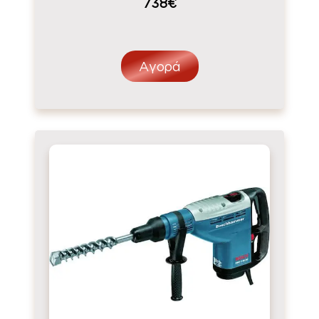
738€
Αγορά