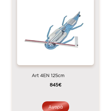
Art 4EN 125cm
845€
Αγορά