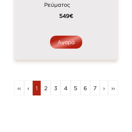
Ρεύματος
549€
Αγορά
‹‹
‹
1
2
3
4
5
6
7
›
››