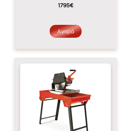
1795€
Αγορά