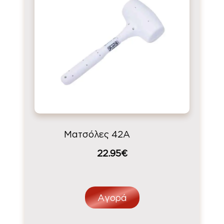
Ματσόλες 42Α
22.95€
Αγορά