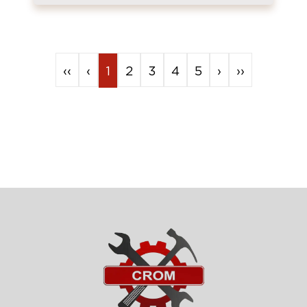
‹‹
‹
1
2
3
4
5
›
››