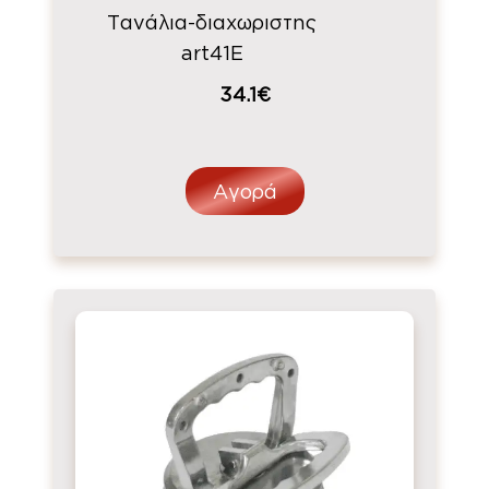
Τανάλια-διαχωριστης
art41E
34.1€
Αγορά