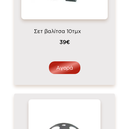
Σετ βαλίτσα 10τμχ
39€
Αγορά