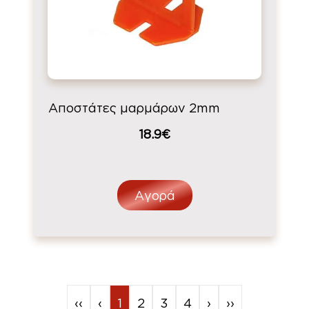
Αποστάτες μαρμάρων 2mm
18.9€
Αγορά
‹‹
‹
1
2
3
4
›
››