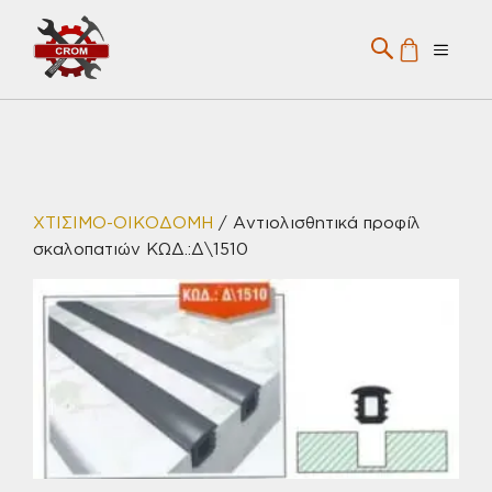
Μετάβαση
σε
Menu
περιεχόμενο
ΧΤΙΣΙΜΟ-ΟΙΚΟΔΟΜΗ
/ Αντιολισθητικά προφίλ
σκαλοπατιών ΚΩΔ.:Δ\1510