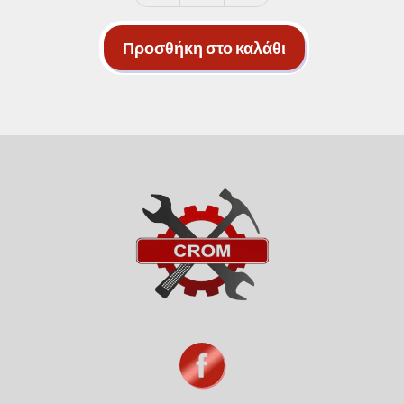
προφίλ
σκαλοπατιών
Προσθήκη στο καλάθι
ΚΩΔ.:Δ\1510
ποσότητα