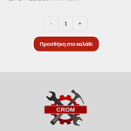
-
+
Αντιολισθητική
ταινία
διάφανη
Προσθήκη στο καλάθι
25mm
ποσότητα