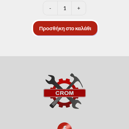
-
+
Αντιολισθητική
ταινία
φωσφοριζέ
Προσθήκη στο καλάθι
25mm
ποσότητα