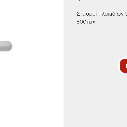
Σταυροί πλακιδίων
500τμχ.