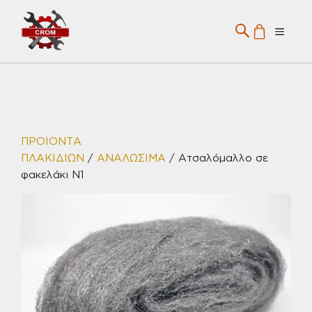
Μετάβαση
σε
Menu
περιεχόμενο
ΠΡΟΙΟΝΤΑ
ΠΛΑΚΙΔΙΩΝ
/
ΑΝΑΛΩΣΙΜΑ
/ Ατσαλόμαλλο σε
φακελάκι Ν1