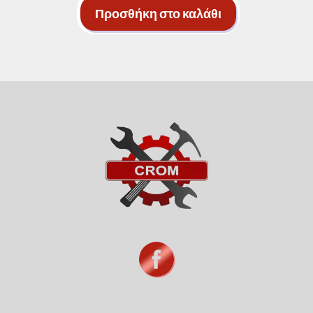
φακελάκι
Προσθήκη στο καλάθι
Ν1
ποσότητα