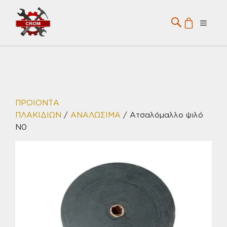
Μετάβαση
σε
Menu
περιεχόμενο
ΠΡΟΙΟΝΤΑ
ΠΛΑΚΙΔΙΩΝ
/
ΑΝΑΛΩΣΙΜΑ
/ Ατσαλόμαλλο ψιλό
Ν0