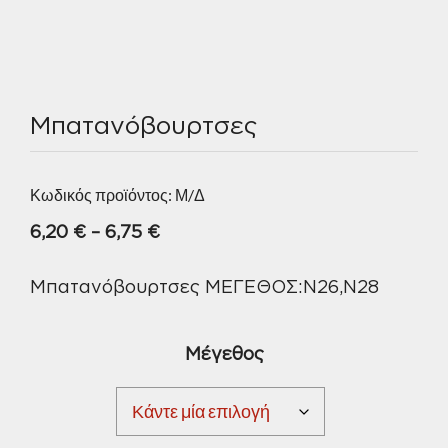
Μπατανόβουρτσες
Κωδικός προϊόντος:
Μ/Δ
Price
6,20
€
–
6,75
€
range:
Μπατανόβουρτσες ΜΕΓΕΘΟΣ:Ν26,Ν28
6,20 €
through
6,75 €
Μέγεθος