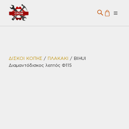
Μετάβαση
σε
Menu
περιεχόμενο
ΔΙΣΚΟΙ ΚΟΠΗΣ
/
ΠΛΑΚΑΚΙ
/ BIHUI
Διαμαντόδισκος λεπτός Φ115