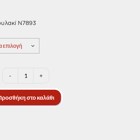
ice
nge:
ουλακί Ν7893
,40 €
rough
7,80 €
-
+
Xρώμα
τσιμέντου
λουλακί
Προσθήκη στο καλάθι
ποσότητα