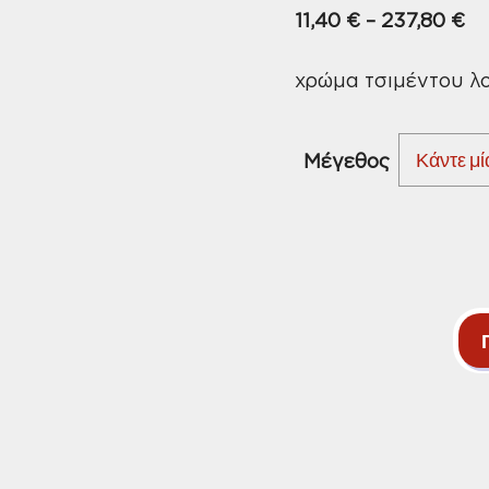
Pr
11,40
€
–
237,80
€
ra
χρώμα τσιμέντου λ
11
th
23
Μέγεθος