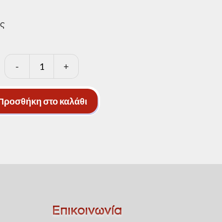
ας
-
+
Δίμετρα
ξύλινα
κίνας
Προσθήκη στο καλάθι
ποσότητα
Επικοινωνία