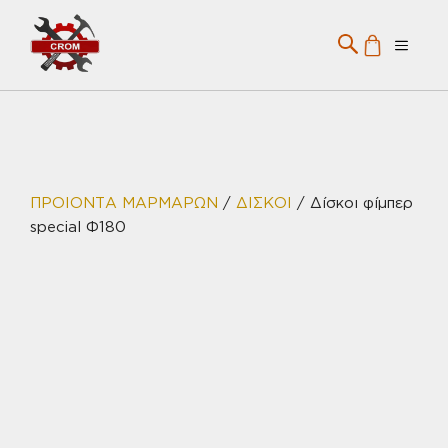
Μετάβαση
σε
Menu
περιεχόμενο
ΠΡΟΙΟΝΤΑ ΜΑΡΜΑΡΩΝ
/
ΔΙΣΚΟΙ
/ Δίσκοι φίμπερ
special Φ180