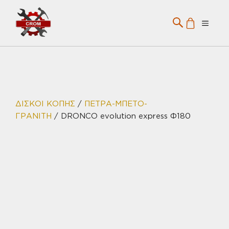
Μετάβαση
σε
Menu
περιεχόμενο
ΔΙΣΚΟΙ ΚΟΠΗΣ
/
ΠΕΤΡΑ-ΜΠΕΤΟ-
ΓΡΑΝΙΤΗ
/ DRONCO evolution express Φ180