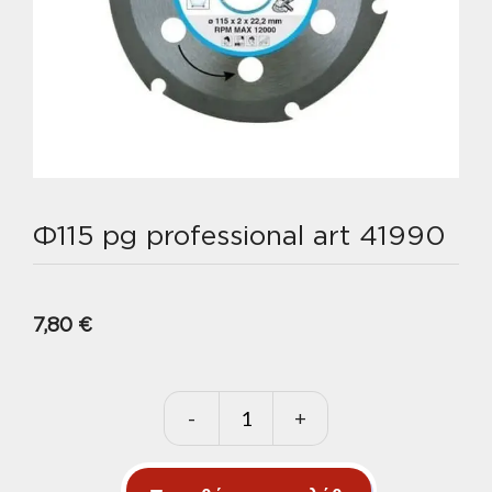
Φ115 pg professional art 41990
7,80
€
-
+
Φ115
pg