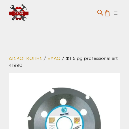
Μετάβαση
σε
Menu
περιεχόμενο
ΔΙΣΚΟΙ ΚΟΠΗΣ
/
ΞΥΛΟ
/ Φ115 pg professional art
41990