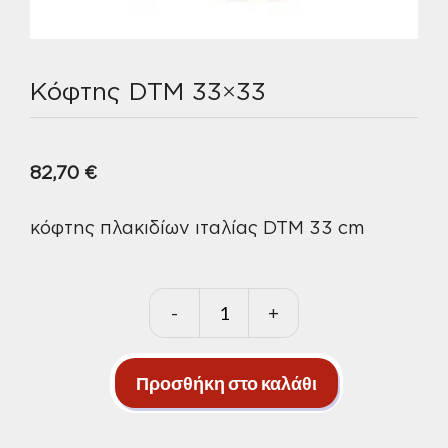
Κόφτης DTM 33×33
82,70
€
κόφτης πλακιδίων ιταλίας DTM 33 cm
-
+
Κόφτης
DTM
33x33
Προσθήκη στο καλάθι
ποσότητα