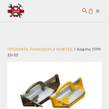
Μετάβαση
σε
Menu
περιεχόμενο
ΠΡΟΙΟΝΤΑ ΠΛΑΚΙΔΙΩΝ
/
ΚΟΦΤΕΣ
/ Κόφτης DTM
33×33