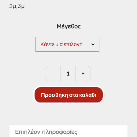
2μ,3μ
through
5,30 €
Μέγεθος
-
+
Κοντάρια
μεταλλικά
πτυσσόμενα
Προσθήκη στο καλάθι
ποσότητα
Επιπλέον πληροφορίες