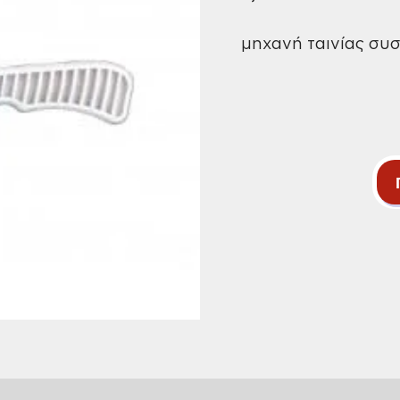
μηχανή ταινίας συ