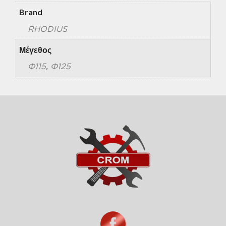
Brand
RHODIUS
Μέγεθος
Φ115
,
Φ125