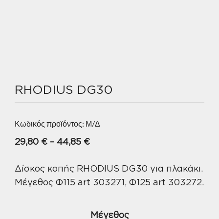
RHODIUS DG30
Κωδικός προϊόντος:
Μ/Δ
Price
29,80
€
–
44,85
€
range:
Δίσκος κοπής RHODIUS DG30 για πλακάκι.
29,80 €
Μέγεθος Φ115 art 303271, Φ125 art 303272.
through
44,85 €
Μέγεθος