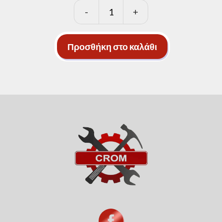
-
+
Ρόδα
καροτσιού
συμπαγή
Προσθήκη στο καλάθι
ποσότητα