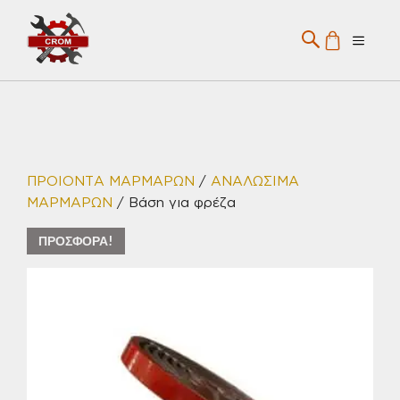
Μετάβαση
σε
Menu
περιεχόμενο
ΠΡΟΙΟΝΤΑ ΜΑΡΜΑΡΩΝ
/
ΑΝΑΛΩΣΙΜΑ
ΜΑΡΜΑΡΩΝ
/ Βάση για φρέζα
ΠΡΟΣΦΟΡΆ!