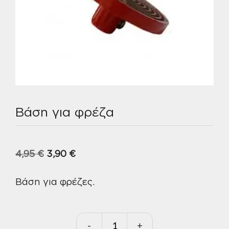
Βάση για φρέζα
Original
Η
4,95
€
3,90
€
price
τρέχουσα
Βάση για φρέζες.
was:
τιμή
4,95 €.
είναι:
3,90 €.
-
+