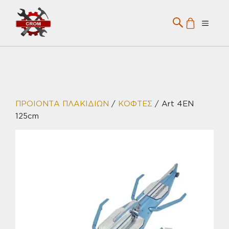
Μετάβαση
σε
Menu
περιεχόμενο
ΠΡΟΙΟΝΤΑ ΠΛΑΚΙΔΙΩΝ
/
ΚΟΦΤΕΣ
/ Art 4EN
125cm