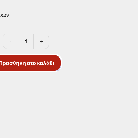
ρων
-
+
Λαβές
φραγκόφτυαρων
ποσότητα
Προσθήκη στο καλάθι