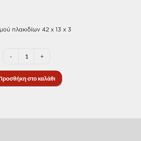
ού πλακιδίων 42 x 13 x 3
-
+
Σφουγγάρι
καθαρισμού
πλακιδίων
Προσθήκη στο καλάθι
42
x
13
x
3
ποσότητα