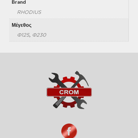
Brand
RHODIUS
Μέγεθος
Φ125
,
Φ230