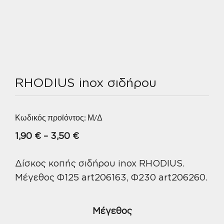
RHODIUS inox σιδήρου
Κωδικός προϊόντος:
Μ/Δ
Price
1,90
€
–
3,50
€
range:
Δίσκος κοπής σιδήρου inox RHODIUS.
1,90 €
Μέγεθος Φ125 art206163, Φ230 art206260.
through
3,50 €
Μέγεθος